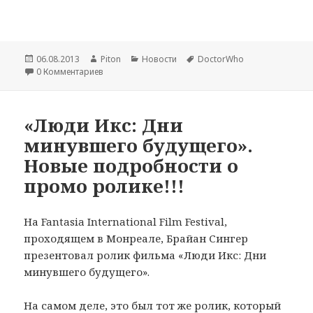
Опубликовано
06.08.2013
Автор
Piton
Рубрики
Новости
Метки
DoctorWho
0 Комментариев
«Люди Икс: Дни
минувшего будущего».
Новые подробности о
промо ролике!!!
На Fantasia International Film Festival,
проходящем в Монреале, Брайан Сингер
презентовал ролик фильма «Люди Икс: Дни
минувшего будущего».
На самом деле, это был тот же ролик, который