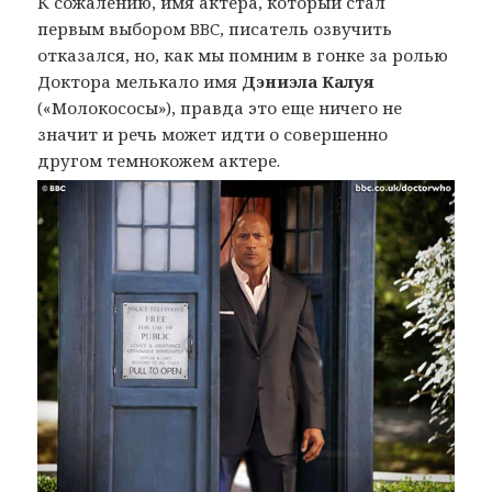
К сожалению, имя актера, который стал
первым выбором BBC, писатель озвучить
отказался, но, как мы помним в гонке за ролью
Доктора мелькало имя
Дэниэла Калуя
(«Молокососы»), правда это еще ничего не
значит и речь может идти о совершенно
другом темнокожем актере.