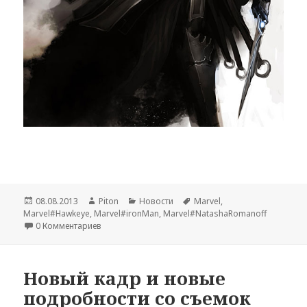
Опубликовано
08.08.2013
Автор
Piton
Рубрики
Новости
Метки
Marvel
,
Marvel#Hawkeye
,
Marvel#ironMan
,
Marvel#NatashaRomanoff
0 Комментариев
Новый кадр и новые
подробности со съемок