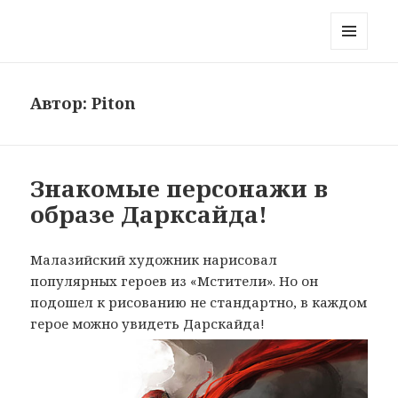
Блог на краю Вселенной
МЕНЮ
И
ВИДЖЕТЫ
Автор:
Piton
Знакомые персонажи в
образе Дарксайда!
Малазийский художник нарисовал
популярных героев из «Мстители». Но он
подошел к рисованию не стандартно, в каждом
герое можно увидеть Дарскайда!