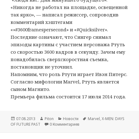
«Никогда не работал на площадке, освещенной
так ярко», — написал режиссер, сопроводив
комментарий хэштегами
«»#3600framespersecond» и «#Quicksilver».
Последние означают, что Сингер снимал
эпизоды картины с участием персонажа Ртуть
со скоростью 3600 кадров в секунду. Зачем ему
понадобилась сверхскоростная съемка,
постановщик не уточнил.
Напомним, что роль Ртути играет Ивэн Питерс.
Согласно мифологии Marvel, Ртуть является
сыном Магнито.
Премьера фильма состоится 17 июля 2014 года.
Опубликовано
07.08.2013
Автор
Piton
Рубрики
Новости
Метки
Marvel
,
X-MEN: DAYS
OF FUTURE PAST
0 Комментариев