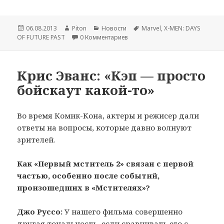
Опубликовано
06.08.2013
Автор
Piton
Рубрики
Новости
Метки
Marvel
,
X-MEN: DAYS
OF FUTURE PAST
0 Комментариев
Крис Эванс: «Кэп — просто
бойскаут какой-то»
Во время Комик-Кона, актеры и режисер дали
ответы на вопросы, которые давно волнуют
зрителей.
Как «Первый мститель 2» связан с первой
частью, особенно после событий,
произошедших в «Мстителях»?
Джо Руссо:
У нашего фильма совершенно
другая тональность, если сравнивать его с