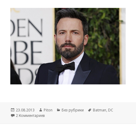
Опубликовано
23.08.2013
Автор
Piton
Рубрики
Без рубрики
Метки
Batman
,
DC
2 Комментариев