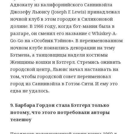
Адвокату из калифорнийского Саннивэйла
Джозефу Льюису (Joseph F. Lewis) принадлежал
ночной клуб в этом городке в Силиконовой
долине. В 1966 году, когда бэт-мания была в
разгаре, он сменил его название с Whiskey-A-
Go-Go на «Особняк Уэйнов». В переименованном
ночном клубе появились декорации на тему
Бэтмена, а танцовщицы надели костюмы
Женщины-кошки и Бэтгерл. Стремясь оживить
городской центр, Льюис начал настаивать на
том, чтобы городской совет переименовал
город из Саннивэйла в Готэм-Сити. И ему это
едва не удалось.
9. Барбара Гордон стала Бэтгерл только
потому, что этого потребовали авторы
телешоу
Продюсер телевизионной серии конца 1960-х