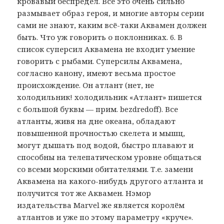
кровавый беспредел. Всё это очень сильно
размывает образ героя, и многие авторы серии
сами не знают, каким всё-таки Аквамен должен
быть. Что уж говорить о поклонниках. 6. В
список суперсил Аквамена не входит умение
говорить с рыбами. Суперсилы Аквамена,
согласно канону, имеют весьма простое
происхождение. Он атлант (нет, не
холодильник! холодильник «Атлант» пишется
с большой буквы — прим. bezdredoff). Все
атланты, живя на дне океана, обладают
повышенной прочностью скелета и мышц,
могут дышать под водой, быстро плавают и
способны на телепатическом уровне общаться
со всеми морскими обитателями. Т.е. замени
Аквамена на какого-нибудь другого атланта и
получится тот же Аквамен. Нэмор
издательства Marvel же является королём
атлантов и уже по этому параметру «круче».