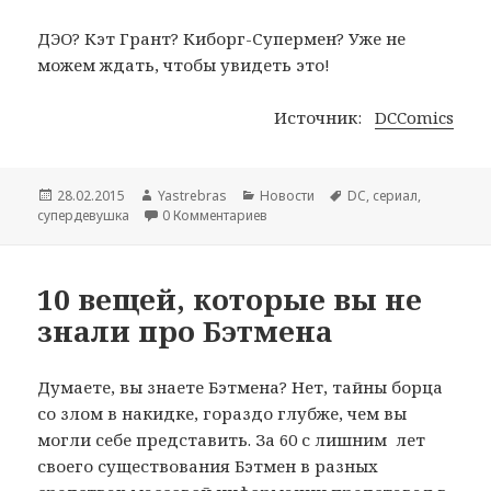
ДЭО? Кэт Грант? Киборг-Супермен? Уже не
можем ждать, чтобы увидеть это!
Источник:
DCComics
Опубликовано
28.02.2015
Автор
Yastrebras
Рубрики
Новости
Метки
DC
,
сериал
,
супердевушка
0 Комментариев
10 вещей, которые вы не
знали про Бэтмена
Думаете, вы знаете Бэтмена? Нет, тайны борца
со злом в накидке, гораздо глубже, чем вы
могли себе представить. За 60 с лишним лет
своего существования Бэтмен в разных