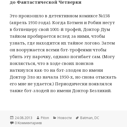
до Фантастической Четверки
Это произошло в детективном комиксе №158
(апрель 1950 года). Когда Бэтмен и Робин несут
в бэтпещеру свой 1001-й трофей, Доктор Дум
тайком пробирается вслед за ними, чтобы
узнать, где находится их тайное логово. Затем
он вооружается всеми бэт-трофеями чтобы
убить эту парочку, однако погибает сам. (Могу
поклясться, что в ходе своих поисков
наткнулся как-то на бэт-злодея по имени
Доктор Зло из начала 1950-х, но снова отыскать
его мне не удается.) Периодически появлялся
также бэт-злодей по имени Доктор Безликий.
Опубликовано
24.08.2013
Автор
Piton
Рубрики
Новости
Метки
Batman
,
DC
0 Комментариев