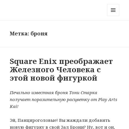
Блог на краю Вселенной
МЕНЮ
И
ВИДЖЕТЫ
Метка:
броня
Square Enix преображает
Железного Человека с
этой новой фигуркой
Печально известная броня Тони Старка
получает поразительную расцветку от Play Arts
Kai!
Эй, Панцироголовые! Вы жаждали добавить
новую фигурку в свой Зал Брони? Ну, вот и он,