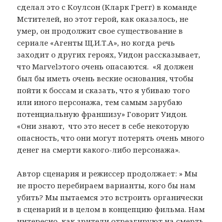
сделал это с Коулсон (Кларк Грегг) в команде
Мстителей, но этот герой, как оказалось, не
умер, он продолжит свое существование в
сериале «Агенты Щ.И.Т.А», но когда речь
заходит о других героях, Уидон рассказывает,
что
Marvel
этого очень опасаются.
«Я должен
был бы иметь очень веские основания, чтобы
пойти к боссам и сказать, что я убиваю того
или иного персонажа, тем самым зарубаю
потенциальную франшизу» Говорит Уидон.
«Они знают,
что это несет в себе некоторую
опасность, что они могут потерять очень много
денег на смерти какого-либо персонажа».
Автор сценария и режиссер продолжает: » Мы
не просто перебираем варианты, кого бы нам
убить? Мы пытаемся это встроить органически
в сценарий и в целом в концепцию фильма. Нам
интересно, как зрители отреагируют на смерть